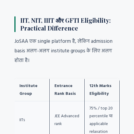
IIT, NIT, IIIT और GFTI Eligibility:
Practical Difference
JoSAA एक single platform है, लेकिन admission
basis अलग-अलग institute groups के लिए अलग
होता है।
Institute
Entrance
12th Marks
Group
Rank Basis
Eligibility
75% / top 20
JEE Advanced
percentile या
IITs
rank
applicable
relaxation