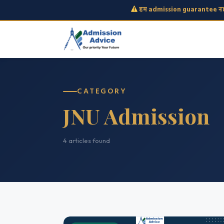
हम admission guarantee नहीं
CATEGORY
JNU Admission
4 articles found