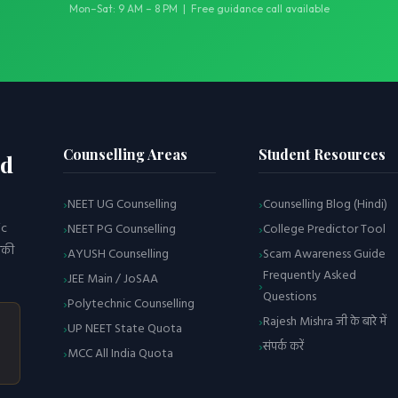
Mon–Sat: 9 AM – 8 PM | Free guidance call available
Counselling Areas
Student Resources
td
NEET UG Counselling
Counselling Blog (Hindi)
ic
NEET PG Counselling
College Predictor Tool
पकी
AYUSH Counselling
Scam Awareness Guide
Frequently Asked
JEE Main / JoSAA
Questions
Polytechnic Counselling
Rajesh Mishra जी के बारे में
UP NEET State Quota
संपर्क करें
MCC All India Quota