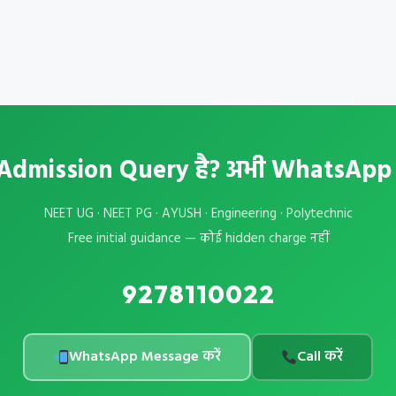
Admission Query है? अभी WhatsApp क
NEET UG · NEET PG · AYUSH · Engineering · Polytechnic
Free initial guidance — कोई hidden charge नहीं
9278110022
WhatsApp Message करें
Call करें