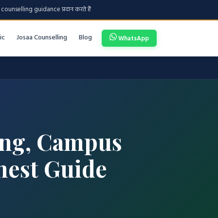
counselling guidance प्रदान करते हैं
ic
Josaa Counselling
Blog
WhatsApp
ing, Campus
onest Guide