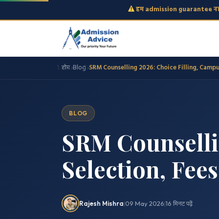
हम admission guarantee नहीं
होम
Blog
SRM Counselling 2026: Choice Filling, Campu
›
›
BLOG
SRM Counselli
Selection, Fee
Rajesh Mishra
|
09 May 2026
|
16 मिनट पढ़ें